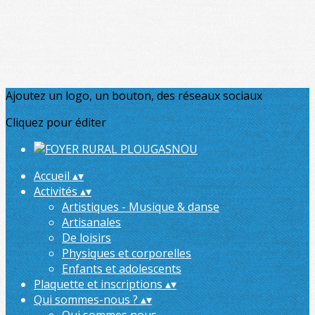
Ajoutez un logo, un bouton, des réseaux sociaux
Cliquez pour éditer
Accueil
▴
▾
Activités
▴
▾
Artistiques - Musique & danse
Artisanales
De loisirs
Physiques et corporelles
Enfants et adolescents
Plaquette et inscriptions
▴
▾
Qui sommes-nous ?
▴
▾