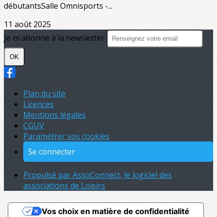
débutantsSalle Omnisports -...
11 août 2025
Je m'abonne à la newsletter
OK
Plan du site
Licences
Mentions légales
CGUV
Paramétrer vos cookies
Se connecter
Propulsé par AssoConnect, le logiciel des
associations de Loisirs
Vos choix en matière de confidentialité