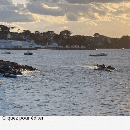
Exporter les lignes sélectionnées
Exporter toutes les colonnes
Exporter uniquement les colonnes affichées
Menu
<
>
Artistiques - Musique & danse
Artisanales
De loisirs
Physiques et corporelles
Enfants et adolescents
?>
Images de la page d'accueil
Cliquez pour éditer