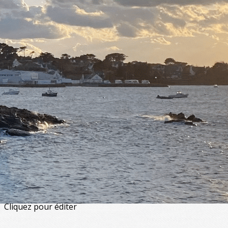
Exporter les lignes sélectionnées
Exporter toutes les colonnes
Exporter uniquement les colonnes affichées
Menu
<
>
Artistiques - Musique & danse
Artisanales
De loisirs
Physiques et corporelles
Enfants et adolescents
?>
Images de la page d'accueil
Cliquez pour éditer