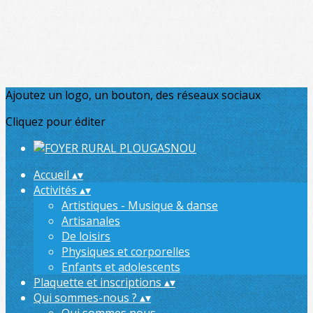
Ajoutez un logo, un bouton, des réseaux sociaux
Cliquez pour éditer
Accueil
▴
▾
Activités
▴
▾
Artistiques - Musique & danse
Artisanales
De loisirs
Physiques et corporelles
Enfants et adolescents
Plaquette et inscriptions
▴
▾
Qui sommes-nous ?
▴
▾