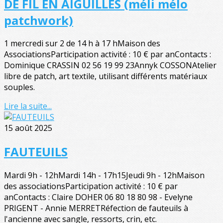
DE FIL EN AIGUILLES (méli mélo
patchwork)
1 mercredi sur 2 de 14 h à 17 hMaison des
AssociationsParticipation activité : 10 € par anContacts :
Dominique CRASSIN 02 56 19 99 23Annyk COSSONAtelier
libre de patch, art textile, utilisant différents matériaux
souples.
Lire la suite...
15 août 2025
FAUTEUILS
Mardi 9h - 12hMardi 14h - 17h15Jeudi 9h - 12hMaison
des associationsParticipation activité : 10 € par
anContacts : Claire DOHER 06 80 18 80 98 - Evelyne
PRIGENT - Annie MERRETRéfection de fauteuils à
l'ancienne avec sangle, ressorts, crin, etc.