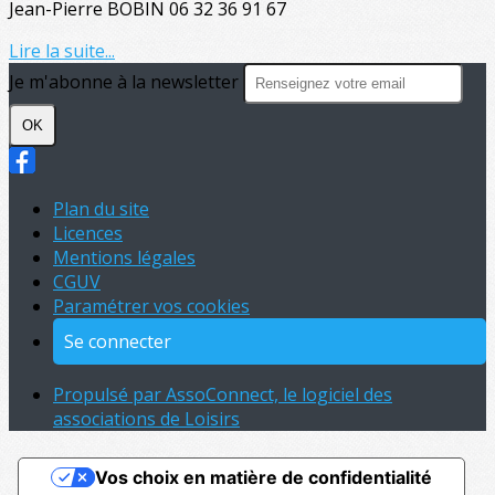
Jean-Pierre BOBIN 06 32 36 91 67
Lire la suite...
Je m'abonne à la newsletter
OK
Plan du site
Licences
Mentions légales
CGUV
Paramétrer vos cookies
Se connecter
Propulsé par AssoConnect, le logiciel des
associations de Loisirs
Vos choix en matière de confidentialité