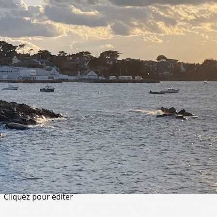
Exporter les lignes sélectionnées
Exporter toutes les colonnes
Exporter uniquement les colonnes affichées
Menu
<
>
Artistiques - Musique & danse
Artisanales
De loisirs
Physiques et corporelles
Enfants et adolescents
?>
Images de la page d'accueil
Cliquez pour éditer