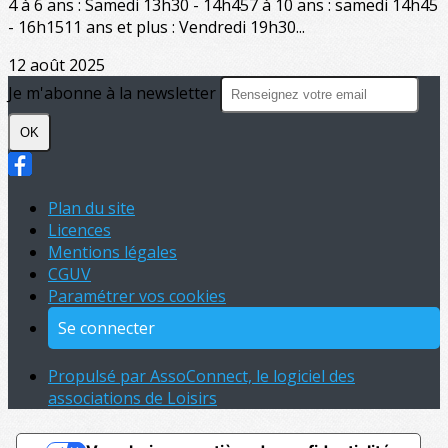
4 à 6 ans : Samedi 13h30 - 14h457 à 10 ans : samedi 14h45
- 16h1511 ans et plus : Vendredi 19h30...
12 août 2025
Je m'abonne à la newsletter
OK
Plan du site
Licences
Mentions légales
CGUV
Paramétrer vos cookies
Se connecter
Propulsé par AssoConnect, le logiciel des
associations de Loisirs