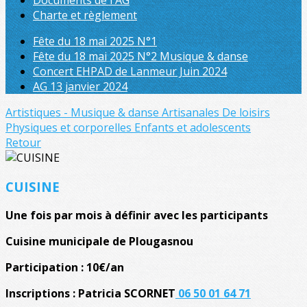
Documents de l'AG
Charte et règlement
Fête du 18 mai 2025 N°1
Fête du 18 mai 2025 N°2 Musique & danse
Concert EHPAD de Lanmeur Juin 2024
AG 13 janvier 2024
Artistiques - Musique & danse
Artisanales
De loisirs
Physiques et corporelles
Enfants et adolescents
Retour
CUISINE
Une fois par mois à définir avec les participants
Cuisine municipale de Plougasnou
Participation : 10€/an
Inscriptions : Patricia SCORNET
06 50 01 64 71