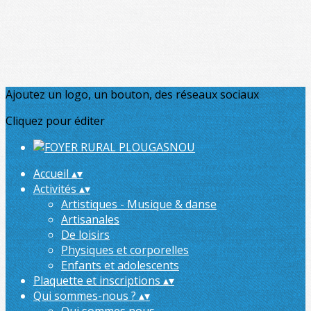
Ajoutez un logo, un bouton, des réseaux sociaux
Cliquez pour éditer
Accueil
▴
▾
Activités
▴
▾
Artistiques - Musique & danse
Artisanales
De loisirs
Physiques et corporelles
Enfants et adolescents
Plaquette et inscriptions
▴
▾
Qui sommes-nous ?
▴
▾