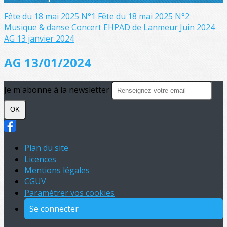
Fête du 18 mai 2025 N°1
Fête du 18 mai 2025 N°2
Musique & danse
Concert EHPAD de Lanmeur Juin 2024
AG 13 janvier 2024
AG 13/01/2024
Je m'abonne à la newsletter
OK
Plan du site
Licences
Mentions légales
CGUV
Paramétrer vos cookies
Se connecter