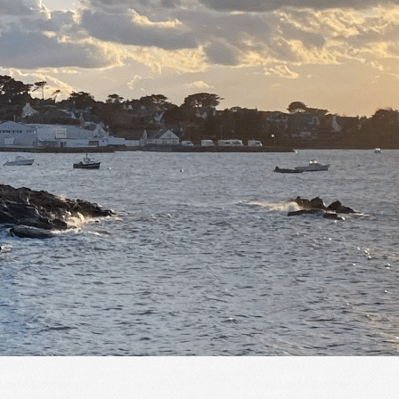
Menu
<
>
Fête du 18 mai 2025 N°1
Fête du 18 mai 2025 N°2 Musique & danse
Concert EHPAD de Lanmeur Juin 2024
AG 13 janvier 2024
?>
Images de la page d'accueil
Cliquez pour éditer