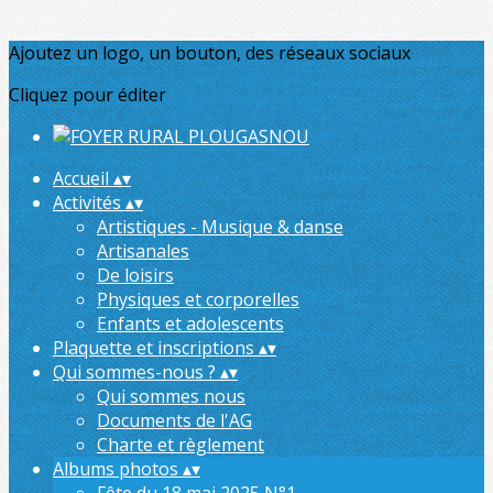
Ajoutez un logo, un bouton, des réseaux sociaux
Cliquez pour éditer
Accueil
▴
▾
Activités
▴
▾
Artistiques - Musique & danse
Artisanales
De loisirs
Physiques et corporelles
Enfants et adolescents
Plaquette et inscriptions
▴
▾
Qui sommes-nous ?
▴
▾
Qui sommes nous
Documents de l'AG
Charte et règlement
Albums photos
▴
▾