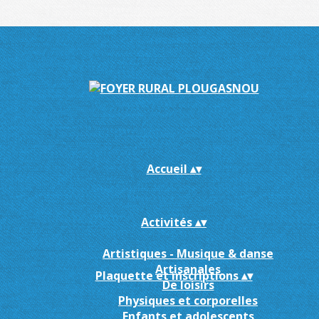
Accueil
▴
▾
Activités
▴
▾
Artistiques - Musique & danse
Artisanales
Plaquette et inscriptions
▴
▾
De loisirs
Physiques et corporelles
Enfants et adolescents