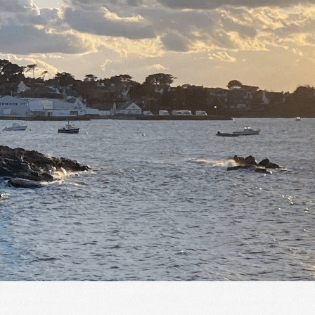
Menu
<
>
Fête du 18 mai 2025 N°1
Fête du 18 mai 2025 N°2 Musique & danse
Concert EHPAD de Lanmeur Juin 2024
AG 13 janvier 2024
?>
Images de la page d'accueil
Cliquez pour éditer