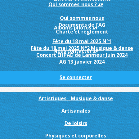
Qui sommes-nous ?
▴
▾
Qui sommes nous
Documents de l'AG
Albums photos
▴
▾
Charte et règlement
Fête du 18 mai 2025 N°1
Fête du 18 mai 2025 N°2 Musique & danse
Nous contacter
▴
▾
Concert EHPAD de Lanmeur Juin 2024
AG 13 janvier 2024
Se connecter
Artistiques - Musique & danse
Artisanales
De loisirs
Physiques et corporelles