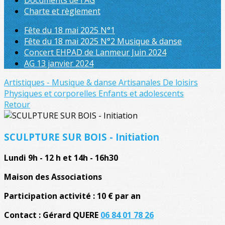
Documents de l'AG
Charte et règlement
Fête du 18 mai 2025 N°1
Fête du 18 mai 2025 N°2 Musique & danse
Concert EHPAD de Lanmeur Juin 2024
AG 13 janvier 2024
Artistiques - Musique & danse
Artisanales
De loisirs
Physiques et corporelles
Enfants et adolescents
Retour
SCULPTURE SUR BOIS - Initiation
Lundi 9h - 12 h et 14h - 16h30
Maison des Associations
Participation activité : 10 € par an
Contact : Gérard QUERE
06 84 01 78 26