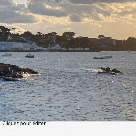
Exporter les lignes sélectionnées
Exporter toutes les colonnes
Exporter uniquement les colonnes affichées
Menu
<
>
Artistiques - Musique & danse
Artisanales
De loisirs
Physiques et corporelles
Enfants et adolescents
?>
Images de la page d'accueil
Cliquez pour éditer