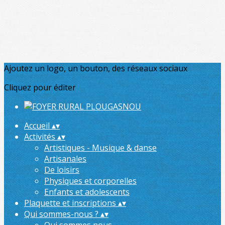
Ajoutez un logo, un bouton, des réseaux sociaux
Cliquez pour éditer
Accueil
▴
▾
Activités
▴
▾
Artistiques - Musique & danse
Artisanales
De loisirs
Physiques et corporelles
Enfants et adolescents
Plaquette et inscriptions
▴
▾
Qui sommes-nous ?
▴
▾