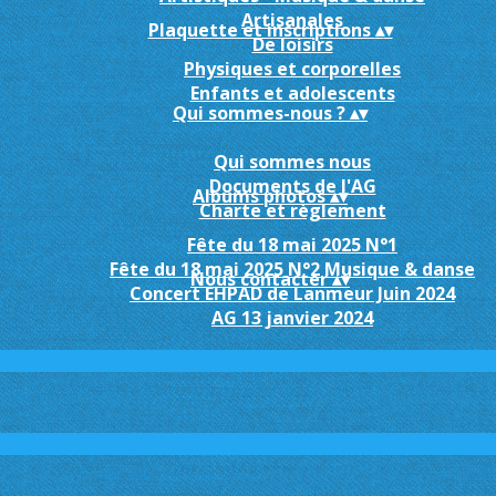
Artisanales
Plaquette et inscriptions
▴
▾
De loisirs
Physiques et corporelles
Enfants et adolescents
Qui sommes-nous ?
▴
▾
Qui sommes nous
Documents de l'AG
Albums photos
▴
▾
Charte et règlement
Fête du 18 mai 2025 N°1
Fête du 18 mai 2025 N°2 Musique & danse
Nous contacter
▴
▾
Concert EHPAD de Lanmeur Juin 2024
AG 13 janvier 2024