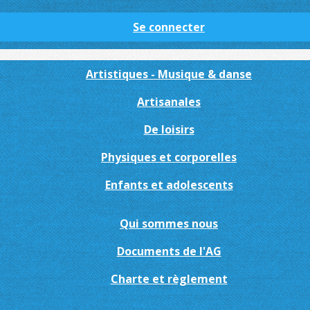
Se connecter
Artistiques - Musique & danse
Artisanales
De loisirs
Physiques et corporelles
Enfants et adolescents
Qui sommes nous
Documents de l'AG
Charte et règlement