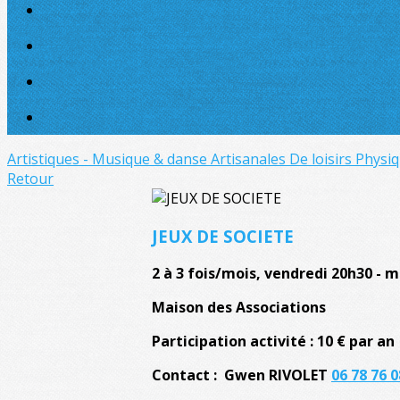
Artistiques - Musique & danse
Artisanales
De loisirs
Physiq
Retour
JEUX DE SOCIETE
2 à 3 fois/mois, vendredi 20h30 - m
Maison des Associations
Participation activité : 10 € par an
Contact : Gwen RIVOLET
06 78 76 0