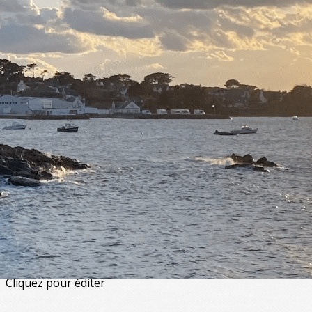
Exporter les lignes sélectionnées
Exporter toutes les colonnes
Exporter uniquement les colonnes affichées
Menu
<
>
Artistiques - Musique & danse
Artisanales
De loisirs
Physiques et corporelles
Enfants et adolescents
?>
Images de la page d'accueil
Cliquez pour éditer