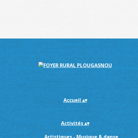
Accueil
▴
▾
Activités
▴
▾
Artistiques - Musique & danse