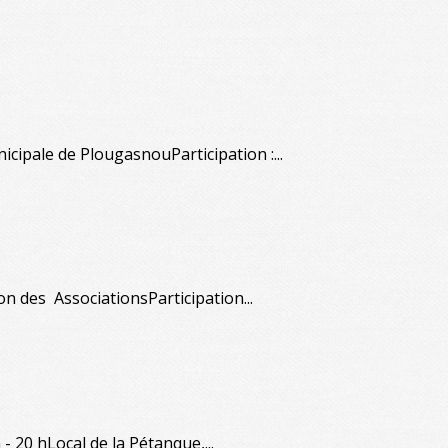
icipale de PlougasnouParticipation :...
n des AssociationsParticipation...
 - 20 hLocal de la Pétanque,...