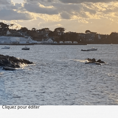
Exporter les lignes sélectionnées
Exporter toutes les colonnes
Exporter uniquement les colonnes affichées
Menu
<
>
Artistiques - Musique & danse
Artisanales
De loisirs
Physiques et corporelles
Enfants et adolescents
?>
Images de la page d'accueil
Cliquez pour éditer