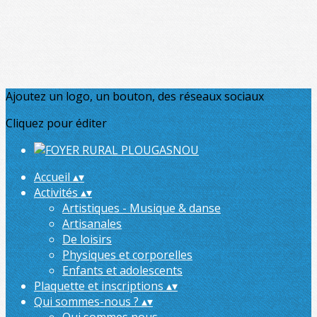
Ajoutez un logo, un bouton, des réseaux sociaux
Cliquez pour éditer
Accueil
▴
▾
Activités
▴
▾
Artistiques - Musique & danse
Artisanales
De loisirs
Physiques et corporelles
Enfants et adolescents
Plaquette et inscriptions
▴
▾
Qui sommes-nous ?
▴
▾