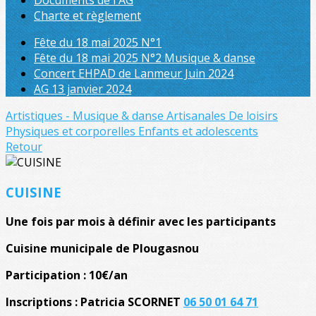
Documents de l'AG
Charte et règlement
Fête du 18 mai 2025 N°1
Fête du 18 mai 2025 N°2 Musique & danse
Concert EHPAD de Lanmeur Juin 2024
AG 13 janvier 2024
Artistiques - Musique & danse
Artisanales
De loisirs
Physiques et corporelles
Enfants et adolescents
Retour
CUISINE
Une fois par mois à définir avec les participants
Cuisine municipale de Plougasnou
Participation : 10€/an
Inscriptions : Patricia SCORNET
06 50 01 64 71