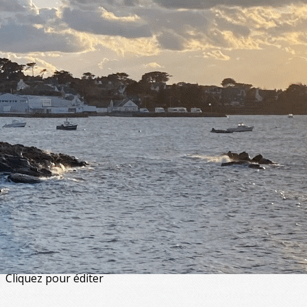
Exporter les lignes sélectionnées
Exporter toutes les colonnes
Exporter uniquement les colonnes affichées
Menu
<
>
Artistiques - Musique & danse
Artisanales
De loisirs
Physiques et corporelles
Enfants et adolescents
?>
Images de la page d'accueil
Cliquez pour éditer