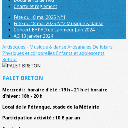
Documents de l'AG
Charte et règlement
Fête du 18 mai 2025 N°1
Fête du 18 mai 2025 N°2 Musique & danse
Concert EHPAD de Lanmeur Juin 2024
AG 13 janvier 2024
Artistiques - Musique & danse
Artisanales
De loisirs
Physiques et corporelles
Enfants et adolescents
Retour
PALET BRETON
Mercredi : horaire d'été : 19 h - 21 h et horaire
d'hiver : 18h - 20 h
Local de la Pétanque, stade de la Métairie
Participation activité : 10 € par an