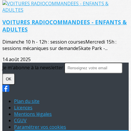
VOITURES RADIOCOMMANDEES - ENFANTS &
ADULTES
Dimanche 10 h - 12h : session coursesMercredi 15h :
sessions mécaniques sur demandeSkate Park -...
14 août 2025
Je m'abonne à la newsletter
OK
Plan du site
Licences
Mentions légales
CGUV
Paramétrer vos cookies