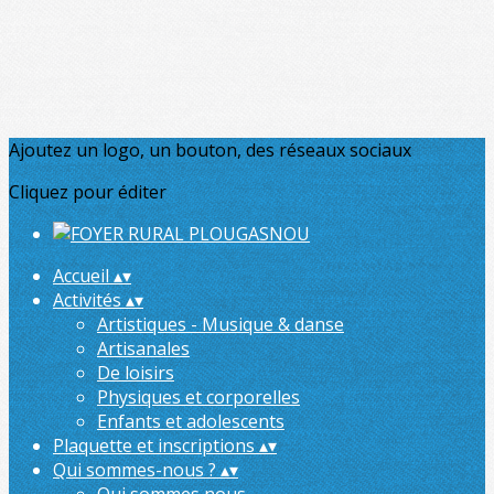
Ajoutez un logo, un bouton, des réseaux sociaux
Cliquez pour éditer
Accueil
▴
▾
Activités
▴
▾
Artistiques - Musique & danse
Artisanales
De loisirs
Physiques et corporelles
Enfants et adolescents
Plaquette et inscriptions
▴
▾
Qui sommes-nous ?
▴
▾